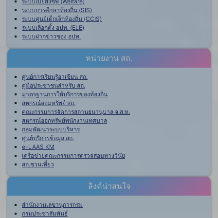
ระบบเบี้ยยังชีพ (Welfare)
ระบบการศึกษาท้องถิ่น (SIS)
ระบบศูนย์เด็กเล็กท้องถิ่น (CCIS)
ระบบเลือกตั้ง อปท. (ELE)
ระบบฝากข่าวของ อปท.
หน่วยงาน สถ.
ศูนย์การเรียนรู้อาเซียน สถ.
คู่มือประชาชนสำหรับ สถ.
มาตรฐานการให้บริการของท้องถิ่น
สหกรณ์ออมทรัพย์ สถ.
คณะกรรมการจัดการสถานธนานุบาล จ.ส.ท.
สหกรณ์ออกทรัพย์พนักงานเทศบาล
กลุ่มพัฒนาระบบบริหาร
ศูนย์บริการข้อมูล สถ.
e-LAAS KM
เครือข่ายคณะกรรมการตรวจสอบทางวินัย
สถ.ชวนเที่ยว
ลิงค์น่าสนใจ
สำนักงานเลขานุการกรม
กรมประชาสัมพันธ์