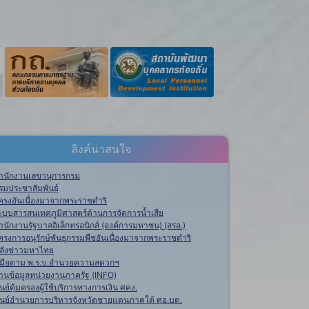
ลิงค์น่าสนใจ
ำนักงานเลขานุการกรม
รมประชาสัมพันธ์
ครงอันเนื่องมาจากพระราชดำริ
ะบบสารสนเทศภูมิศาสตร์ด้านการจัดการน้ำเสีย
ำนักงานรัฐบาลอิเล็กทรอนิกส์ (องค์การมหาชน) (สรอ.)
ครงการอนุรักษ์พันธุกรรมพืชอันเนื่องมาจากพระราชดำริ
ลังข่าวมหาไทย
ู่มือตาม พ.ร.บ.อำนวยความสดวกฯ
านข้อมูลหน่วยงานภาครัฐ (INFO)
ูนย์คุ้มครองผู้ใช้บริการทางการเงิน ศคง.
ูนย์อำนวยการบริหารจังหวัดชายแดนภาคใต้ ศอ.บต.