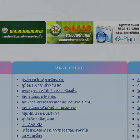
หน่วยงาน สถ.
ศูนย์การเรียนรู้อาเซียน สถ.
ส
คู่มือประชาชนสำหรับ สถ.
ก
มาตรฐานการให้บริการของท้องถิ่น
โ
สหกรณ์ออมทรัพย์ สถ.
ร
คณะกรรมการจัดการสถานธนานุบาล จ.ส.ท.
ส
สหกรณ์ออกทรัพย์พนักงานเทศบาล
โ
กลุ่มพัฒนาระบบบริหาร
ค
ศูนย์บริการข้อมูล สถ.
ค
e-LAAS KM
ฐ
เครือข่ายคณะกรรมการตรวจสอบทางวินัย
ศ
สถ.ชวนเที่ยว
ศ