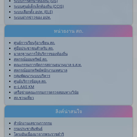
ระบบการศึกษาท้องถิ่น (SIS)
ระบบศูนย์เด็กเล็กท้องถิ่น (CCIS)
ระบบเลือกตั้ง อปท. (ELE)
ระบบฝากข่าวของ อปท.
หน่วยงาน สถ.
ศูนย์การเรียนรู้อาเซียน สถ.
คู่มือประชาชนสำหรับ สถ.
มาตรฐานการให้บริการของท้องถิ่น
สหกรณ์ออมทรัพย์ สถ.
คณะกรรมการจัดการสถานธนานุบาล จ.ส.ท.
สหกรณ์ออกทรัพย์พนักงานเทศบาล
กลุ่มพัฒนาระบบบริหาร
ศูนย์บริการข้อมูล สถ.
e-LAAS KM
เครือข่ายคณะกรรมการตรวจสอบทางวินัย
สถ.ชวนเที่ยว
ลิงค์น่าสนใจ
สำนักงานเลขานุการกรม
กรมประชาสัมพันธ์
โครงอันเนื่องมาจากพระราชดำริ