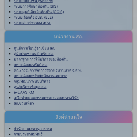
ระบบเบี้ยยังชีพ (Welfare)
ระบบการศึกษาท้องถิ่น (SIS)
ระบบศูนย์เด็กเล็กท้องถิ่น (CCIS)
ระบบเลือกตั้ง อปท. (ELE)
ระบบฝากข่าวของ อปท.
หน่วยงาน สถ.
ศูนย์การเรียนรู้อาเซียน สถ.
คู่มือประชาชนสำหรับ สถ.
มาตรฐานการให้บริการของท้องถิ่น
สหกรณ์ออมทรัพย์ สถ.
คณะกรรมการจัดการสถานธนานุบาล จ.ส.ท.
สหกรณ์ออกทรัพย์พนักงานเทศบาล
กลุ่มพัฒนาระบบบริหาร
ศูนย์บริการข้อมูล สถ.
e-LAAS KM
เครือข่ายคณะกรรมการตรวจสอบทางวินัย
สถ.ชวนเที่ยว
ลิงค์น่าสนใจ
สำนักงานเลขานุการกรม
กรมประชาสัมพันธ์