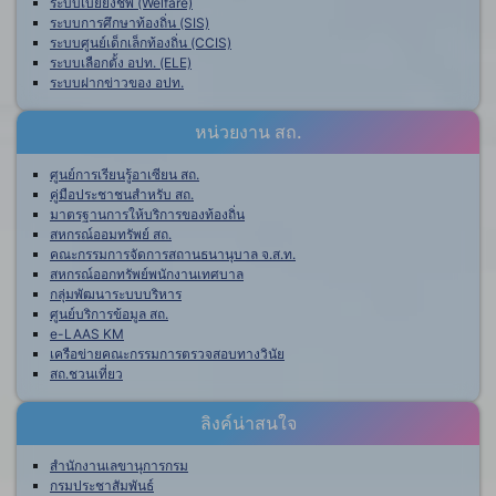
ระบบเบี้ยยังชีพ (Welfare)
ระบบการศึกษาท้องถิ่น (SIS)
ระบบศูนย์เด็กเล็กท้องถิ่น (CCIS)
ระบบเลือกตั้ง อปท. (ELE)
ระบบฝากข่าวของ อปท.
หน่วยงาน สถ.
ศูนย์การเรียนรู้อาเซียน สถ.
คู่มือประชาชนสำหรับ สถ.
มาตรฐานการให้บริการของท้องถิ่น
สหกรณ์ออมทรัพย์ สถ.
คณะกรรมการจัดการสถานธนานุบาล จ.ส.ท.
สหกรณ์ออกทรัพย์พนักงานเทศบาล
กลุ่มพัฒนาระบบบริหาร
ศูนย์บริการข้อมูล สถ.
e-LAAS KM
เครือข่ายคณะกรรมการตรวจสอบทางวินัย
สถ.ชวนเที่ยว
ลิงค์น่าสนใจ
สำนักงานเลขานุการกรม
กรมประชาสัมพันธ์