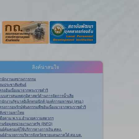
ลิงค์น่าสนใจ
ำนักงานเลขานุการกรม
รมประชาสัมพันธ์
ครงอันเนื่องมาจากพระราชดำริ
ะบบสารสนเทศภูมิศาสตร์ด้านการจัดการน้ำเสีย
ำนักงานรัฐบาลอิเล็กทรอนิกส์ (องค์การมหาชน) (สรอ.)
ครงการอนุรักษ์พันธุกรรมพืชอันเนื่องมาจากพระราชดำริ
ลังข่าวมหาไทย
ู่มือตาม พ.ร.บ.อำนวยความสดวกฯ
านข้อมูลหน่วยงานภาครัฐ (INFO)
ูนย์คุ้มครองผู้ใช้บริการทางการเงิน ศคง.
ูนย์อำนวยการบริหารจังหวัดชายแดนภาคใต้ ศอ.บต.