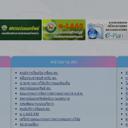
หน่วยงาน สถ.
ศูนย์การเรียนรู้อาเซียน สถ.
ส
คู่มือประชาชนสำหรับ สถ.
ก
มาตรฐานการให้บริการของท้องถิ่น
โ
สหกรณ์ออมทรัพย์ สถ.
ร
คณะกรรมการจัดการสถานธนานุบาล จ.ส.ท.
ส
สหกรณ์ออกทรัพย์พนักงานเทศบาล
โ
กลุ่มพัฒนาระบบบริหาร
ค
ศูนย์บริการข้อมูล สถ.
ค
e-LAAS KM
ฐ
เครือข่ายคณะกรรมการตรวจสอบทางวินัย
ศ
สถ.ชวนเที่ยว
ศ