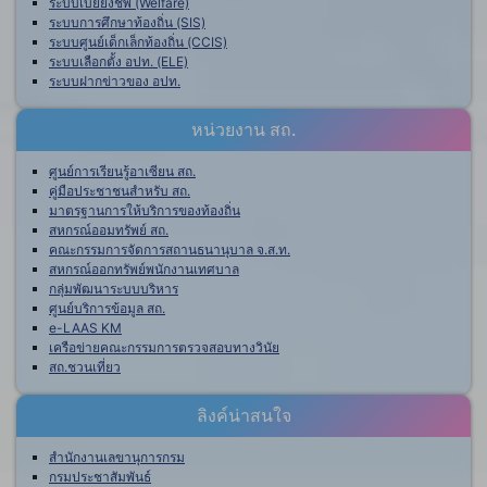
ระบบเบี้ยยังชีพ (Welfare)
ระบบการศึกษาท้องถิ่น (SIS)
ระบบศูนย์เด็กเล็กท้องถิ่น (CCIS)
ระบบเลือกตั้ง อปท. (ELE)
ระบบฝากข่าวของ อปท.
หน่วยงาน สถ.
ศูนย์การเรียนรู้อาเซียน สถ.
คู่มือประชาชนสำหรับ สถ.
มาตรฐานการให้บริการของท้องถิ่น
สหกรณ์ออมทรัพย์ สถ.
คณะกรรมการจัดการสถานธนานุบาล จ.ส.ท.
สหกรณ์ออกทรัพย์พนักงานเทศบาล
กลุ่มพัฒนาระบบบริหาร
ศูนย์บริการข้อมูล สถ.
e-LAAS KM
เครือข่ายคณะกรรมการตรวจสอบทางวินัย
สถ.ชวนเที่ยว
ลิงค์น่าสนใจ
สำนักงานเลขานุการกรม
กรมประชาสัมพันธ์