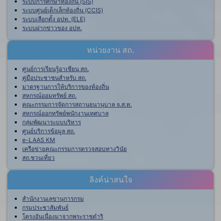
ระบบการศึกษาท้องถิ่น (SIS)
ระบบศูนย์เด็กเล็กท้องถิ่น (CCIS)
ระบบเลือกตั้ง อปท. (ELE)
ระบบฝากข่าวของ อปท.
หน่วยงาน สถ.
ศูนย์การเรียนรู้อาเซียน สถ.
คู่มือประชาชนสำหรับ สถ.
มาตรฐานการให้บริการของท้องถิ่น
สหกรณ์ออมทรัพย์ สถ.
คณะกรรมการจัดการสถานธนานุบาล จ.ส.ท.
สหกรณ์ออกทรัพย์พนักงานเทศบาล
กลุ่มพัฒนาระบบบริหาร
ศูนย์บริการข้อมูล สถ.
e-LAAS KM
เครือข่ายคณะกรรมการตรวจสอบทางวินัย
สถ.ชวนเที่ยว
ลิงค์น่าสนใจ
สำนักงานเลขานุการกรม
กรมประชาสัมพันธ์
โครงอันเนื่องมาจากพระราชดำริ