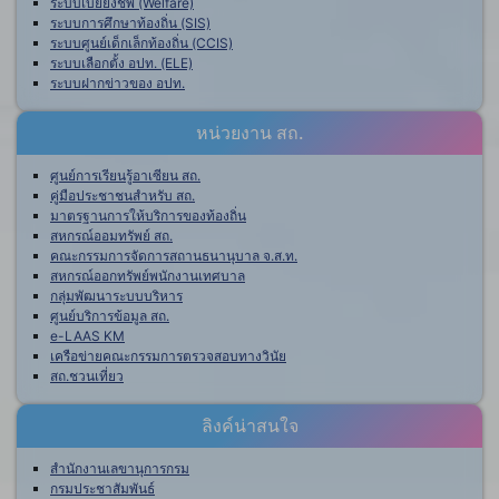
ระบบเบี้ยยังชีพ (Welfare)
ระบบการศึกษาท้องถิ่น (SIS)
ระบบศูนย์เด็กเล็กท้องถิ่น (CCIS)
ระบบเลือกตั้ง อปท. (ELE)
ระบบฝากข่าวของ อปท.
หน่วยงาน สถ.
ศูนย์การเรียนรู้อาเซียน สถ.
คู่มือประชาชนสำหรับ สถ.
มาตรฐานการให้บริการของท้องถิ่น
สหกรณ์ออมทรัพย์ สถ.
คณะกรรมการจัดการสถานธนานุบาล จ.ส.ท.
สหกรณ์ออกทรัพย์พนักงานเทศบาล
กลุ่มพัฒนาระบบบริหาร
ศูนย์บริการข้อมูล สถ.
e-LAAS KM
เครือข่ายคณะกรรมการตรวจสอบทางวินัย
สถ.ชวนเที่ยว
ลิงค์น่าสนใจ
สำนักงานเลขานุการกรม
กรมประชาสัมพันธ์