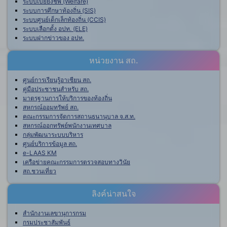
ระบบเบี้ยยังชีพ (Welfare)
ระบบการศึกษาท้องถิ่น (SIS)
ระบบศูนย์เด็กเล็กท้องถิ่น (CCIS)
ระบบเลือกตั้ง อปท. (ELE)
ระบบฝากข่าวของ อปท.
หน่วยงาน สถ.
ศูนย์การเรียนรู้อาเซียน สถ.
คู่มือประชาชนสำหรับ สถ.
มาตรฐานการให้บริการของท้องถิ่น
สหกรณ์ออมทรัพย์ สถ.
คณะกรรมการจัดการสถานธนานุบาล จ.ส.ท.
สหกรณ์ออกทรัพย์พนักงานเทศบาล
กลุ่มพัฒนาระบบบริหาร
ศูนย์บริการข้อมูล สถ.
e-LAAS KM
เครือข่ายคณะกรรมการตรวจสอบทางวินัย
สถ.ชวนเที่ยว
ลิงค์น่าสนใจ
สำนักงานเลขานุการกรม
กรมประชาสัมพันธ์