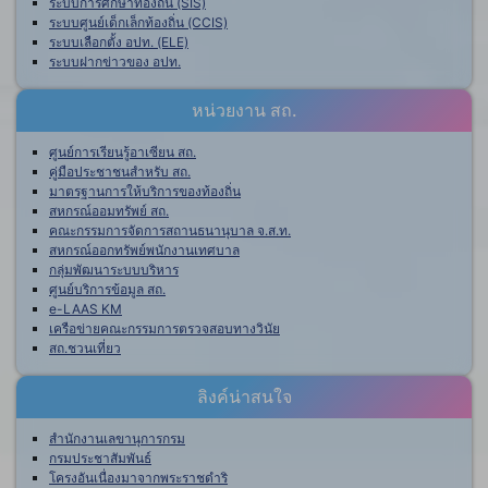
ระบบการศึกษาท้องถิ่น (SIS)
ระบบศูนย์เด็กเล็กท้องถิ่น (CCIS)
ระบบเลือกตั้ง อปท. (ELE)
ระบบฝากข่าวของ อปท.
หน่วยงาน สถ.
ศูนย์การเรียนรู้อาเซียน สถ.
คู่มือประชาชนสำหรับ สถ.
มาตรฐานการให้บริการของท้องถิ่น
สหกรณ์ออมทรัพย์ สถ.
คณะกรรมการจัดการสถานธนานุบาล จ.ส.ท.
สหกรณ์ออกทรัพย์พนักงานเทศบาล
กลุ่มพัฒนาระบบบริหาร
ศูนย์บริการข้อมูล สถ.
e-LAAS KM
เครือข่ายคณะกรรมการตรวจสอบทางวินัย
สถ.ชวนเที่ยว
ลิงค์น่าสนใจ
สำนักงานเลขานุการกรม
กรมประชาสัมพันธ์
โครงอันเนื่องมาจากพระราชดำริ