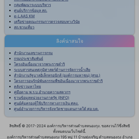
กลุ่มพัฒนาระบบบริหาร
ศูนย์บริการข้อมูล สถ.
e-LAAS KM
เครือข่ายคณะกรรมการตรวจสอบทางวินัย
สถ.ชวนเที่ยว
ลิงค์น่าสนใจ
สำนักงานเลขานุการกรม
กรมประชาสัมพันธ์
โครงอันเนื่องมาจากพระราชดำริ
ระบบสารสนเทศภูมิศาสตร์ด้านการจัดการน้ำเสีย
สำนักงานรัฐบาลอิเล็กทรอนิกส์ (องค์การมหาชน) (สรอ.)
โครงการอนุรักษ์พันธุกรรมพืชอันเนื่องมาจากพระราชดำริ
คลังข่าวมหาไทย
คู่มือตาม พ.ร.บ.อำนวยความสดวกฯ
ฐานข้อมูลหน่วยงานภาครัฐ (INFO)
ศูนย์คุ้มครองผู้ใช้บริการทางการเงิน ศคง.
ศูนย์อำนวยการบริหารจังหวัดชายแดนภาคใต้ ศอ.บต.
ลิขสิทธิ์ © 2017-2024 องค์การบริหารส่วนตำบลหนองกุง. ขอสงวนไว้ซึ่งสิทธิ
ทั้งหมดบนเว็บไซต์นี้.
องค์การบริหารส่วนตำบลหนองกุง 195 หมู่ 11 บ้านทุ่งเจริญ ตำบลหนองกุง อำเภอ