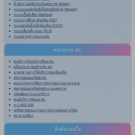
สำนักงานหลักประกันสุขภาพ (สปสช.)
ระบบแบบฟอร์มอิเล็กทรอนิกส์ (e-Report)
ระบบเบี้ยยังชีพ (Welfare)
ระบบการศึกษาท้องถิ่น (SIS)
ระบบศูนย์เด็กเล็กท้องถิ่น (CCIS)
ระบบเลือกตั้ง อปท. (ELE)
ระบบฝากข่าวของ อปท.
หน่วยงาน สถ.
ศูนย์การเรียนรู้อาเซียน สถ.
คู่มือประชาชนสำหรับ สถ.
มาตรฐานการให้บริการของท้องถิ่น
สหกรณ์ออมทรัพย์ สถ.
คณะกรรมการจัดการสถานธนานุบาล จ.ส.ท.
สหกรณ์ออกทรัพย์พนักงานเทศบาล
กลุ่มพัฒนาระบบบริหาร
ศูนย์บริการข้อมูล สถ.
e-LAAS KM
เครือข่ายคณะกรรมการตรวจสอบทางวินัย
สถ.ชวนเที่ยว
ลิงค์น่าสนใจ