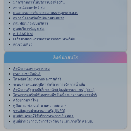
มาตรฐานการให้บริการของท้องถิ่น
สหกรณ์ออมทรัพย์ สถ.
คณะกรรมการจัดการสถานธนานุบาล จ.ส.ท.
สหกรณ์ออกทรัพย์พนักงานเทศบาล
กลุ่มพัฒนาระบบบริหาร
ศูนย์บริการข้อมูล สถ.
e-LAAS KM
เครือข่ายคณะกรรมการตรวจสอบทางวินัย
สถ.ชวนเที่ยว
ลิงค์น่าสนใจ
สำนักงานเลขานุการกรม
กรมประชาสัมพันธ์
โครงอันเนื่องมาจากพระราชดำริ
ระบบสารสนเทศภูมิศาสตร์ด้านการจัดการน้ำเสีย
สำนักงานรัฐบาลอิเล็กทรอนิกส์ (องค์การมหาชน) (สรอ.)
โครงการอนุรักษ์พันธุกรรมพืชอันเนื่องมาจากพระราชดำริ
คลังข่าวมหาไทย
คู่มือตาม พ.ร.บ.อำนวยความสดวกฯ
ฐานข้อมูลหน่วยงานภาครัฐ (INFO)
ศูนย์คุ้มครองผู้ใช้บริการทางการเงิน ศคง.
ศูนย์อำนวยการบริหารจังหวัดชายแดนภาคใต้ ศอ.บต.