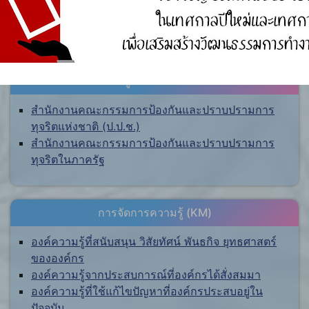
ศูนย์ร้องเรียน
สำนักงานคณะกรรมการป้องกันและปราบปรามการ
ทุจริตแห่งชาติ (ป.ป.ช.)
สำนักงานคณะกรรมการป้องกันและปราบปรามการ
ทุจริตในภาครัฐ
การจัดการความรู้ (KM)
องค์ความรู้ที่สนับสนุน วิสัยทัศน์ พันธกิจ ยุทธศาสตร์
ขององค์กร
องค์ความรู้จากประสบการณ์ที่องค์กรได้สั่งสมมา
องค์ความรู้ที่ใช้แก้ไขปัญหาที่องค์กรประสบอยู่ใน
ปัจจุบัน