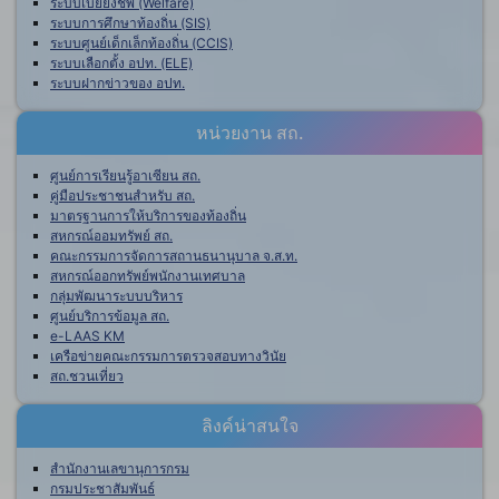
ระบบเบี้ยยังชีพ (Welfare)
ระบบการศึกษาท้องถิ่น (SIS)
ระบบศูนย์เด็กเล็กท้องถิ่น (CCIS)
ระบบเลือกตั้ง อปท. (ELE)
ระบบฝากข่าวของ อปท.
หน่วยงาน สถ.
ศูนย์การเรียนรู้อาเซียน สถ.
คู่มือประชาชนสำหรับ สถ.
มาตรฐานการให้บริการของท้องถิ่น
สหกรณ์ออมทรัพย์ สถ.
คณะกรรมการจัดการสถานธนานุบาล จ.ส.ท.
สหกรณ์ออกทรัพย์พนักงานเทศบาล
กลุ่มพัฒนาระบบบริหาร
ศูนย์บริการข้อมูล สถ.
e-LAAS KM
เครือข่ายคณะกรรมการตรวจสอบทางวินัย
สถ.ชวนเที่ยว
ลิงค์น่าสนใจ
สำนักงานเลขานุการกรม
กรมประชาสัมพันธ์