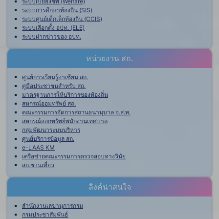
ระบบเบี้ยยังชีพ (Welfare)
ระบบการศึกษาท้องถิ่น (SIS)
ระบบศูนย์เด็กเล็กท้องถิ่น (CCIS)
ระบบเลือกตั้ง อปท. (ELE)
ระบบฝากข่าวของ อปท.
หน่วยงาน สถ.
ศูนย์การเรียนรู้อาเซียน สถ.
คู่มือประชาชนสำหรับ สถ.
มาตรฐานการให้บริการของท้องถิ่น
สหกรณ์ออมทรัพย์ สถ.
คณะกรรมการจัดการสถานธนานุบาล จ.ส.ท.
สหกรณ์ออกทรัพย์พนักงานเทศบาล
กลุ่มพัฒนาระบบบริหาร
ศูนย์บริการข้อมูล สถ.
e-LAAS KM
เครือข่ายคณะกรรมการตรวจสอบทางวินัย
สถ.ชวนเที่ยว
ลิงค์น่าสนใจ
สำนักงานเลขานุการกรม
กรมประชาสัมพันธ์