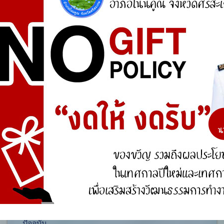
ศูนย์ร้องเรียน
สำนักงานคณะกรรมการป้องกันและปราบปรามการ
ทุจริตแห่งชาติ (ป.ป.ช.)
สำนักงานคณะกรรมการป้องกันและปราบปรามการ
ทุจริตในภาครัฐ
การจัดการความรู้ (KM)
องค์ความรู้ที่สนับสนุน วิสัยทัศน์ พันธกิจ ยุทธศาสตร์
ขององค์กร
องค์ความรู้จากประสบการณ์ที่องค์กรได้สั่งสมมา
องค์ความรู้ที่ใช้แก้ไขปัญหาที่องค์กรประสบอยู่ใน
ปัจจุบัน