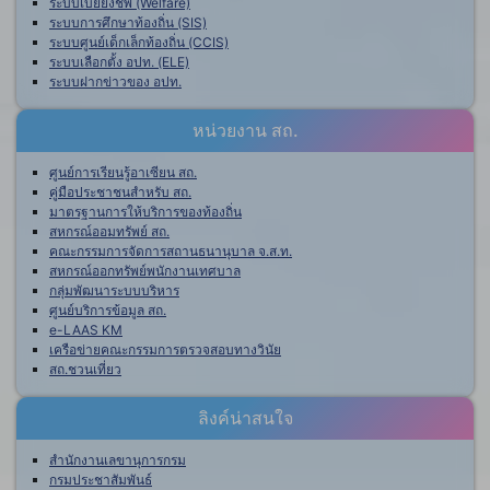
ระบบเบี้ยยังชีพ (Welfare)
ระบบการศึกษาท้องถิ่น (SIS)
ระบบศูนย์เด็กเล็กท้องถิ่น (CCIS)
ระบบเลือกตั้ง อปท. (ELE)
ระบบฝากข่าวของ อปท.
หน่วยงาน สถ.
ศูนย์การเรียนรู้อาเซียน สถ.
คู่มือประชาชนสำหรับ สถ.
มาตรฐานการให้บริการของท้องถิ่น
สหกรณ์ออมทรัพย์ สถ.
คณะกรรมการจัดการสถานธนานุบาล จ.ส.ท.
สหกรณ์ออกทรัพย์พนักงานเทศบาล
กลุ่มพัฒนาระบบบริหาร
ศูนย์บริการข้อมูล สถ.
e-LAAS KM
เครือข่ายคณะกรรมการตรวจสอบทางวินัย
สถ.ชวนเที่ยว
ลิงค์น่าสนใจ
สำนักงานเลขานุการกรม
กรมประชาสัมพันธ์