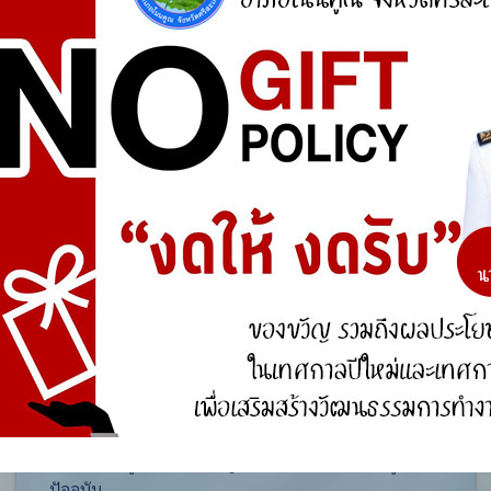
ศูนย์ร้องเรียน
สำนักงานคณะกรรมการป้องกันและปราบปรามการ
ทุจริตแห่งชาติ (ป.ป.ช.)
สำนักงานคณะกรรมการป้องกันและปราบปรามการ
ทุจริตในภาครัฐ
การจัดการความรู้ (KM)
องค์ความรู้ที่สนับสนุน วิสัยทัศน์ พันธกิจ ยุทธศาสตร์
ขององค์กร
องค์ความรู้จากประสบการณ์ที่องค์กรได้สั่งสมมา
องค์ความรู้ที่ใช้แก้ไขปัญหาที่องค์กรประสบอยู่ใน
ปัจจุบัน