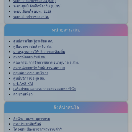
ระบบการศึกษาท้องถิ่น (SIS)
ระบบศูนย์เด็กเล็กท้องถิ่น (CCIS)
ระบบเลือกตั้ง อปท. (ELE)
ระบบฝากข่าวของ อปท.
หน่วยงาน สถ.
ศูนย์การเรียนรู้อาเซียน สถ.
คู่มือประชาชนสำหรับ สถ.
มาตรฐานการให้บริการของท้องถิ่น
สหกรณ์ออมทรัพย์ สถ.
คณะกรรมการจัดการสถานธนานุบาล จ.ส.ท.
สหกรณ์ออกทรัพย์พนักงานเทศบาล
กลุ่มพัฒนาระบบบริหาร
ศูนย์บริการข้อมูล สถ.
e-LAAS KM
เครือข่ายคณะกรรมการตรวจสอบทางวินัย
สถ.ชวนเที่ยว
ลิงค์น่าสนใจ
สำนักงานเลขานุการกรม
กรมประชาสัมพันธ์
โครงอันเนื่องมาจากพระราชดำริ