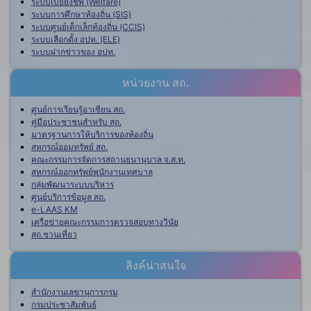
ระบบเบี้ยยังชีพ (Welfare)
ระบบการศึกษาท้องถิ่น (SIS)
ระบบศูนย์เด็กเล็กท้องถิ่น (CCIS)
ระบบเลือกตั้ง อปท. (ELE)
ระบบฝากข่าวของ อปท.
หน่วยงาน สถ.
ศูนย์การเรียนรู้อาเซียน สถ.
คู่มือประชาชนสำหรับ สถ.
มาตรฐานการให้บริการของท้องถิ่น
สหกรณ์ออมทรัพย์ สถ.
คณะกรรมการจัดการสถานธนานุบาล จ.ส.ท.
สหกรณ์ออกทรัพย์พนักงานเทศบาล
กลุ่มพัฒนาระบบบริหาร
ศูนย์บริการข้อมูล สถ.
e-LAAS KM
เครือข่ายคณะกรรมการตรวจสอบทางวินัย
สถ.ชวนเที่ยว
ลิงค์น่าสนใจ
สำนักงานเลขานุการกรม
กรมประชาสัมพันธ์