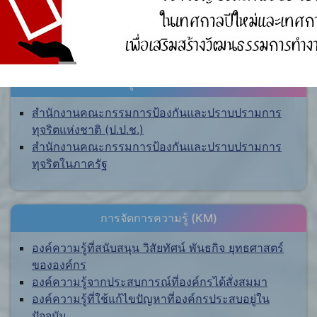
ศูนย์ร้องเรียน
สำนักงานคณะกรรมการป้องกันและปราบปรามการ
ทุจริตแห่งชาติ (ป.ป.ช.)
สำนักงานคณะกรรมการป้องกันและปราบปรามการ
ทุจริตในภาครัฐ
การจัดการความรู้ (KM)
องค์ความรู้ที่สนับสนุน วิสัยทัศน์ พันธกิจ ยุทธศาสตร์
ขององค์กร
องค์ความรู้จากประสบการณ์ที่องค์กรได้สั่งสมมา
องค์ความรู้ที่ใช้แก้ไขปัญหาที่องค์กรประสบอยู่ใน
ปัจจุบัน