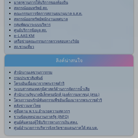
มาตรฐานการให้บริการของท้องถิ่น
สหกรณ์ออมทรัพย์ สถ.
คณะกรรมการจัดการสถานธนานุบาล จ.ส.ท.
สหกรณ์ออกทรัพย์พนักงานเทศบาล
กลุ่มพัฒนาระบบบริหาร
ศูนย์บริการข้อมูล สถ.
e-LAAS KM
เครือข่ายคณะกรรมการตรวจสอบทางวินัย
สถ.ชวนเที่ยว
ลิงค์น่าสนใจ
สำนักงานเลขานุการกรม
กรมประชาสัมพันธ์
โครงอันเนื่องมาจากพระราชดำริ
ระบบสารสนเทศภูมิศาสตร์ด้านการจัดการน้ำเสีย
สำนักงานรัฐบาลอิเล็กทรอนิกส์ (องค์การมหาชน) (สรอ.)
โครงการอนุรักษ์พันธุกรรมพืชอันเนื่องมาจากพระราชดำริ
คลังข่าวมหาไทย
คู่มือตาม พ.ร.บ.อำนวยความสดวกฯ
ฐานข้อมูลหน่วยงานภาครัฐ (INFO)
ศูนย์คุ้มครองผู้ใช้บริการทางการเงิน ศคง.
ศูนย์อำนวยการบริหารจังหวัดชายแดนภาคใต้ ศอ.บต.