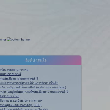
ลิงค์น่าสนใจ
ำนักงานเลขานุการกรม
รมประชาสัมพันธ์
ครงอันเนื่องมาจากพระราชดำริ
ะบบสารสนเทศภูมิศาสตร์ด้านการจัดการน้ำเสีย
ำนักงานรัฐบาลอิเล็กทรอนิกส์ (องค์การมหาชน) (สรอ.)
ครงการอนุรักษ์พันธุกรรมพืชอันเนื่องมาจากพระราชดำริ
ลังข่าวมหาไทย
ู่มือตาม พ.ร.บ.อำนวยความสดวกฯ
านข้อมูลหน่วยงานภาครัฐ (INFO)
ูนย์คุ้มครองผู้ใช้บริการทางการเงิน ศคง.