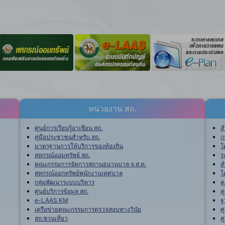
หน่วยงาน สถ.
ศูนย์การเรียนรู้อาเซียน สถ.
ส
คู่มือประชาชนสำหรับ สถ.
ก
มาตรฐานการให้บริการของท้องถิ่น
โ
สหกรณ์ออมทรัพย์ สถ.
ร
คณะกรรมการจัดการสถานธนานุบาล จ.ส.ท.
ส
สหกรณ์ออกทรัพย์พนักงานเทศบาล
โ
กลุ่มพัฒนาระบบบริหาร
ค
ศูนย์บริการข้อมูล สถ.
ค
e-LAAS KM
ฐ
เครือข่ายคณะกรรมการตรวจสอบทางวินัย
ศ
สถ.ชวนเที่ยว
ศ