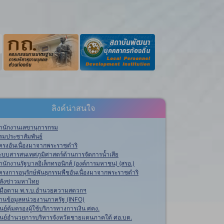
ลิงค์น่าสนใจ
ำนักงานเลขานุการกรม
รมประชาสัมพันธ์
ครงอันเนื่องมาจากพระราชดำริ
ะบบสารสนเทศภูมิศาสตร์ด้านการจัดการน้ำเสีย
ำนักงานรัฐบาลอิเล็กทรอนิกส์ (องค์การมหาชน) (สรอ.)
ครงการอนุรักษ์พันธุกรรมพืชอันเนื่องมาจากพระราชดำริ
ลังข่าวมหาไทย
ู่มือตาม พ.ร.บ.อำนวยความสดวกฯ
านข้อมูลหน่วยงานภาครัฐ (INFO)
ูนย์คุ้มครองผู้ใช้บริการทางการเงิน ศคง.
ูนย์อำนวยการบริหารจังหวัดชายแดนภาคใต้ ศอ.บต.