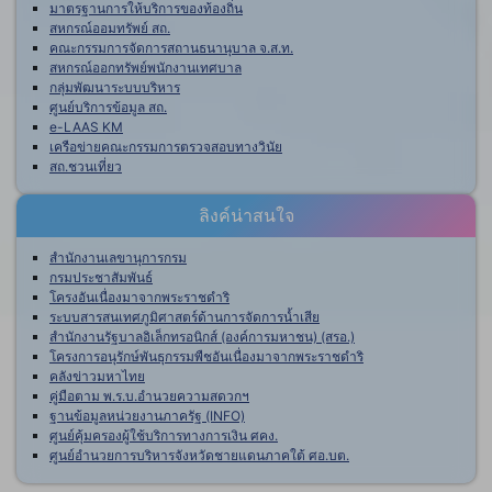
มาตรฐานการให้บริการของท้องถิ่น
สหกรณ์ออมทรัพย์ สถ.
คณะกรรมการจัดการสถานธนานุบาล จ.ส.ท.
สหกรณ์ออกทรัพย์พนักงานเทศบาล
กลุ่มพัฒนาระบบบริหาร
ศูนย์บริการข้อมูล สถ.
e-LAAS KM
เครือข่ายคณะกรรมการตรวจสอบทางวินัย
สถ.ชวนเที่ยว
ลิงค์น่าสนใจ
สำนักงานเลขานุการกรม
กรมประชาสัมพันธ์
โครงอันเนื่องมาจากพระราชดำริ
ระบบสารสนเทศภูมิศาสตร์ด้านการจัดการน้ำเสีย
สำนักงานรัฐบาลอิเล็กทรอนิกส์ (องค์การมหาชน) (สรอ.)
โครงการอนุรักษ์พันธุกรรมพืชอันเนื่องมาจากพระราชดำริ
คลังข่าวมหาไทย
คู่มือตาม พ.ร.บ.อำนวยความสดวกฯ
ฐานข้อมูลหน่วยงานภาครัฐ (INFO)
ศูนย์คุ้มครองผู้ใช้บริการทางการเงิน ศคง.
ศูนย์อำนวยการบริหารจังหวัดชายแดนภาคใต้ ศอ.บต.