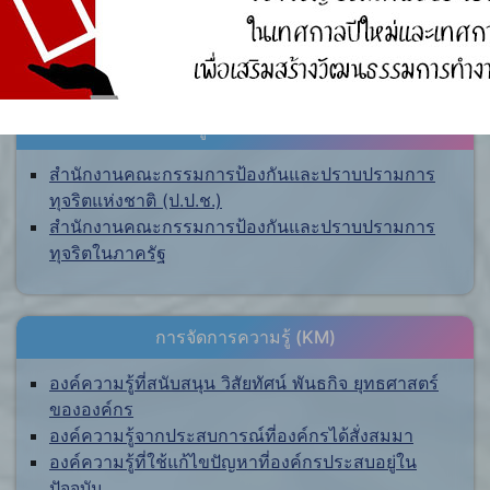
ศูนย์ร้องเรียน
สำนักงานคณะกรรมการป้องกันและปราบปรามการ
ทุจริตแห่งชาติ (ป.ป.ช.)
สำนักงานคณะกรรมการป้องกันและปราบปรามการ
ทุจริตในภาครัฐ
การจัดการความรู้ (KM)
องค์ความรู้ที่สนับสนุน วิสัยทัศน์ พันธกิจ ยุทธศาสตร์
ขององค์กร
องค์ความรู้จากประสบการณ์ที่องค์กรได้สั่งสมมา
องค์ความรู้ที่ใช้แก้ไขปัญหาที่องค์กรประสบอยู่ใน
ปัจจุบัน