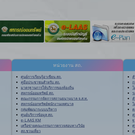
หน่วยงาน สถ.
ศูนย์การเรียนรู้อาเซียน สถ.
ส
คู่มือประชาชนสำหรับ สถ.
ก
มาตรฐานการให้บริการของท้องถิ่น
โ
สหกรณ์ออมทรัพย์ สถ.
ร
คณะกรรมการจัดการสถานธนานุบาล จ.ส.ท.
ส
สหกรณ์ออกทรัพย์พนักงานเทศบาล
โ
กลุ่มพัฒนาระบบบริหาร
ค
ศูนย์บริการข้อมูล สถ.
ค
e-LAAS KM
ฐ
เครือข่ายคณะกรรมการตรวจสอบทางวินัย
ศ
สถ.ชวนเที่ยว
ศ