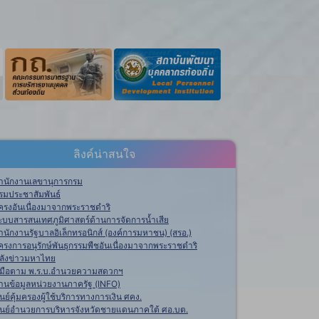
ลิงค์น่าสนใจ
ำนักงานเลขานุการกรม
รมประชาสัมพันธ์
ครงอันเนื่องมาจากพระราชดำริ
ะบบสารสนเทศภูมิศาสตร์ด้านการจัดการน้ำเสีย
ำนักงานรัฐบาลอิเล็กทรอนิกส์ (องค์การมหาชน) (สรอ.)
ครงการอนุรักษ์พันธุกรรมพืชอันเนื่องมาจากพระราชดำริ
ลังข่าวมหาไทย
ู่มือตาม พ.ร.บ.อำนวยความสดวกฯ
านข้อมูลหน่วยงานภาครัฐ (INFO)
ูนย์คุ้มครองผู้ใช้บริการทางการเงิน ศคง.
ูนย์อำนวยการบริหารจังหวัดชายแดนภาคใต้ ศอ.บต.