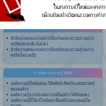
ศูนย์ร้องเรียน
สำนักงานคณะกรรมการป้องกันและปราบปรามการ
ทุจริตแห่งชาติ (ป.ป.ช.)
สำนักงานคณะกรรมการป้องกันและปราบปรามการ
ทุจริตในภาครัฐ
การจัดการความรู้ (KM)
องค์ความรู้ที่สนับสนุน วิสัยทัศน์ พันธกิจ ยุทธศาสตร์
ขององค์กร
องค์ความรู้จากประสบการณ์ที่องค์กรได้สั่งสมมา
องค์ความรู้ที่ใช้แก้ไขปัญหาที่องค์กรประสบอยู่ใน
ปัจจุบัน