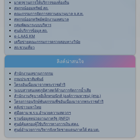
มาตรฐานการให้บริการของท้องถิ่น
สหกรณ์ออมทรัพย์ สถ.
คณะกรรมการจัดการสถานธนานุบาล จ.ส.ท.
สหกรณ์ออกทรัพย์พนักงานเทศบาล
กลุ่มพัฒนาระบบบริหาร
ศูนย์บริการข้อมูล สถ.
e-LAAS KM
เครือข่ายคณะกรรมการตรวจสอบทางวินัย
สถ.ชวนเที่ยว
ลิงค์น่าสนใจ
สำนักงานเลขานุการกรม
กรมประชาสัมพันธ์
โครงอันเนื่องมาจากพระราชดำริ
ระบบสารสนเทศภูมิศาสตร์ด้านการจัดการน้ำเสีย
สำนักงานรัฐบาลอิเล็กทรอนิกส์ (องค์การมหาชน) (สรอ.)
โครงการอนุรักษ์พันธุกรรมพืชอันเนื่องมาจากพระราชดำริ
คลังข่าวมหาไทย
คู่มือตาม พ.ร.บ.อำนวยความสดวกฯ
ฐานข้อมูลหน่วยงานภาครัฐ (INFO)
ศูนย์คุ้มครองผู้ใช้บริการทางการเงิน ศคง.
ศูนย์อำนวยการบริหารจังหวัดชายแดนภาคใต้ ศอ.บต.