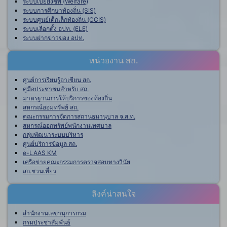
ระบบเบี้ยยังชีพ (Welfare)
ระบบการศึกษาท้องถิ่น (SIS)
ระบบศูนย์เด็กเล็กท้องถิ่น (CCIS)
ระบบเลือกตั้ง อปท. (ELE)
ระบบฝากข่าวของ อปท.
หน่วยงาน สถ.
ศูนย์การเรียนรู้อาเซียน สถ.
คู่มือประชาชนสำหรับ สถ.
มาตรฐานการให้บริการของท้องถิ่น
สหกรณ์ออมทรัพย์ สถ.
คณะกรรมการจัดการสถานธนานุบาล จ.ส.ท.
สหกรณ์ออกทรัพย์พนักงานเทศบาล
กลุ่มพัฒนาระบบบริหาร
ศูนย์บริการข้อมูล สถ.
e-LAAS KM
เครือข่ายคณะกรรมการตรวจสอบทางวินัย
สถ.ชวนเที่ยว
ลิงค์น่าสนใจ
สำนักงานเลขานุการกรม
กรมประชาสัมพันธ์