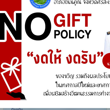
ศูนย์ร้องเรียน
สำนักงานคณะกรรมการป้องกันและปราบปรามการ
ทุจริตแห่งชาติ (ป.ป.ช.)
สำนักงานคณะกรรมการป้องกันและปราบปรามการ
ทุจริตในภาครัฐ
การจัดการความรู้ (KM)
องค์ความรู้ที่สนับสนุน วิสัยทัศน์ พันธกิจ ยุทธศาสตร์
ขององค์กร
องค์ความรู้จากประสบการณ์ที่องค์กรได้สั่งสมมา
องค์ความรู้ที่ใช้แก้ไขปัญหาที่องค์กรประสบอยู่ใน
ปัจจุบัน