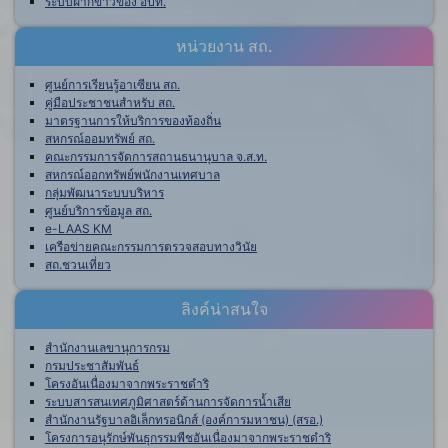
ระบบฝากข่าวของ อปท.
หน่วยงาน สถ.
ศูนย์การเรียนรู้อาเซียน สถ.
คู่มือประชาชนสำหรับ สถ.
มาตรฐานการให้บริการของท้องถิ่น
สหกรณ์ออมทรัพย์ สถ.
คณะกรรมการจัดการสถานธนานุบาล จ.ส.ท.
สหกรณ์ออกทรัพย์พนักงานเทศบาล
กลุ่มพัฒนาระบบบริหาร
ศูนย์บริการข้อมูล สถ.
e-LAAS KM
เครือข่ายคณะกรรมการตรวจสอบทางวินัย
สถ.ชวนเที่ยว
ลิงค์น่าสนใจ
สำนักงานเลขานุการกรม
กรมประชาสัมพันธ์
โครงอันเนื่องมาจากพระราชดำริ
ระบบสารสนเทศภูมิศาสตร์ด้านการจัดการน้ำเสีย
สำนักงานรัฐบาลอิเล็กทรอนิกส์ (องค์การมหาชน) (สรอ.)
โครงการอนุรักษ์พันธุกรรมพืชอันเนื่องมาจากพระราชดำริ