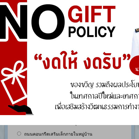
การจัดการความรู้ (KM)
องค์ความรู้ที่สนับสนุน วิสัยทัศน์ พันธกิจ ยุทธศาสตร์
ขององค์กร
องค์ความรู้จากประสบการณ์ที่องค์กรได้สั่งสมมา
องค์ความรู้ที่ใช้แก้ไขปัญหาที่องค์กรประสบอยู่ใน
ปัจจุบัน
องค์ความรู้อื่นๆ ที่เกี่ยวข้องกับการพัฒนาองค์กร
สำรวจความพึงพอใจ
ประชาชนในเขตพื้นที่ตำบลหนองกุง มีความพึงพอใจ
ของต่อการดำเนินงานตามโครงการก่อสร้าง ประเภท
ใดมากที่สุด ?
ถนนคอนกรีตเสริมเล็กภายในหมู่บ้าน