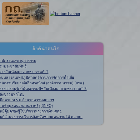
ลิงค์น่าสนใจ
ำนักงานเลขานุการกรม
รมประชาสัมพันธ์
ครงอันเนื่องมาจากพระราชดำริ
ะบบสารสนเทศภูมิศาสตร์ด้านการจัดการน้ำเสีย
ำนักงานรัฐบาลอิเล็กทรอนิกส์ (องค์การมหาชน) (สรอ.)
ครงการอนุรักษ์พันธุกรรมพืชอันเนื่องมาจากพระราชดำริ
ลังข่าวมหาไทย
ู่มือตาม พ.ร.บ.อำนวยความสดวกฯ
านข้อมูลหน่วยงานภาครัฐ (INFO)
ูนย์คุ้มครองผู้ใช้บริการทางการเงิน ศคง.
ูนย์อำนวยการบริหารจังหวัดชายแดนภาคใต้ ศอ.บต.