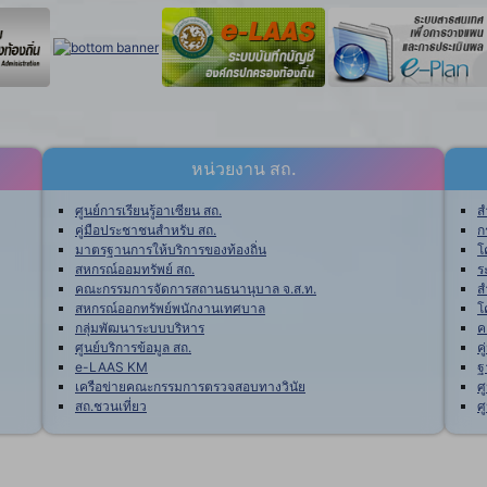
หน่วยงาน สถ.
ศูนย์การเรียนรู้อาเซียน สถ.
ส
คู่มือประชาชนสำหรับ สถ.
ก
มาตรฐานการให้บริการของท้องถิ่น
โ
สหกรณ์ออมทรัพย์ สถ.
ร
คณะกรรมการจัดการสถานธนานุบาล จ.ส.ท.
ส
สหกรณ์ออกทรัพย์พนักงานเทศบาล
โ
กลุ่มพัฒนาระบบบริหาร
ค
ศูนย์บริการข้อมูล สถ.
ค
e-LAAS KM
ฐ
เครือข่ายคณะกรรมการตรวจสอบทางวินัย
ศ
สถ.ชวนเที่ยว
ศ