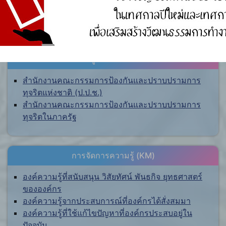
ศูนย์ร้องเรียน
สำนักงานคณะกรรมการป้องกันและปราบปรามการ
ทุจริตแห่งชาติ (ป.ป.ช.)
สำนักงานคณะกรรมการป้องกันและปราบปรามการ
ทุจริตในภาครัฐ
การจัดการความรู้ (KM)
องค์ความรู้ที่สนับสนุน วิสัยทัศน์ พันธกิจ ยุทธศาสตร์
ขององค์กร
องค์ความรู้จากประสบการณ์ที่องค์กรได้สั่งสมมา
องค์ความรู้ที่ใช้แก้ไขปัญหาที่องค์กรประสบอยู่ใน
ปัจจุบัน