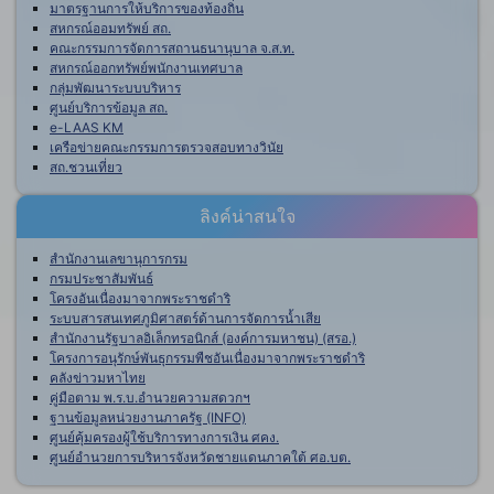
มาตรฐานการให้บริการของท้องถิ่น
สหกรณ์ออมทรัพย์ สถ.
คณะกรรมการจัดการสถานธนานุบาล จ.ส.ท.
สหกรณ์ออกทรัพย์พนักงานเทศบาล
กลุ่มพัฒนาระบบบริหาร
ศูนย์บริการข้อมูล สถ.
e-LAAS KM
เครือข่ายคณะกรรมการตรวจสอบทางวินัย
สถ.ชวนเที่ยว
ลิงค์น่าสนใจ
สำนักงานเลขานุการกรม
กรมประชาสัมพันธ์
โครงอันเนื่องมาจากพระราชดำริ
ระบบสารสนเทศภูมิศาสตร์ด้านการจัดการน้ำเสีย
สำนักงานรัฐบาลอิเล็กทรอนิกส์ (องค์การมหาชน) (สรอ.)
โครงการอนุรักษ์พันธุกรรมพืชอันเนื่องมาจากพระราชดำริ
คลังข่าวมหาไทย
คู่มือตาม พ.ร.บ.อำนวยความสดวกฯ
ฐานข้อมูลหน่วยงานภาครัฐ (INFO)
ศูนย์คุ้มครองผู้ใช้บริการทางการเงิน ศคง.
ศูนย์อำนวยการบริหารจังหวัดชายแดนภาคใต้ ศอ.บต.