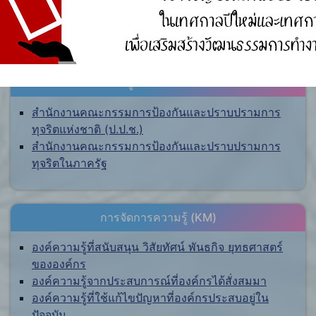
ศูนย์ร้องเรียน
สำนักงานคณะกรรมการป้องกันและปราบปรามการ
ทุจริตแห่งชาติ (ป.ป.ช.)
สำนักงานคณะกรรมการป้องกันและปราบปรามการ
ทุจริตในภาครัฐ
การจัดการความรู้ (KM)
องค์ความรู้ที่สนับสนุน วิสัยทัศน์ พันธกิจ ยุทธศาสตร์
ขององค์กร
องค์ความรู้จากประสบการณ์ที่องค์กรได้สั่งสมมา
องค์ความรู้ที่ใช้แก้ไขปัญหาที่องค์กรประสบอยู่ใน
ปัจจุบัน