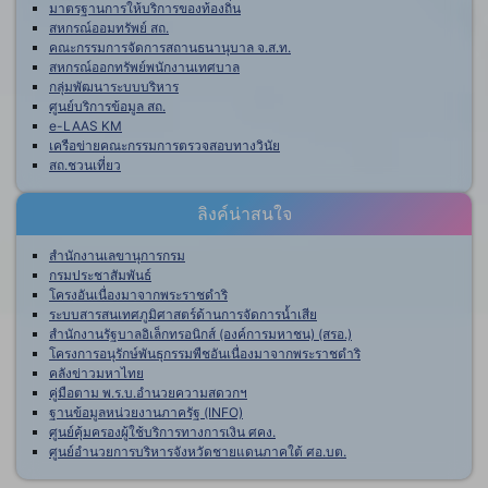
มาตรฐานการให้บริการของท้องถิ่น
สหกรณ์ออมทรัพย์ สถ.
คณะกรรมการจัดการสถานธนานุบาล จ.ส.ท.
สหกรณ์ออกทรัพย์พนักงานเทศบาล
กลุ่มพัฒนาระบบบริหาร
ศูนย์บริการข้อมูล สถ.
e-LAAS KM
เครือข่ายคณะกรรมการตรวจสอบทางวินัย
สถ.ชวนเที่ยว
ลิงค์น่าสนใจ
สำนักงานเลขานุการกรม
กรมประชาสัมพันธ์
โครงอันเนื่องมาจากพระราชดำริ
ระบบสารสนเทศภูมิศาสตร์ด้านการจัดการน้ำเสีย
สำนักงานรัฐบาลอิเล็กทรอนิกส์ (องค์การมหาชน) (สรอ.)
โครงการอนุรักษ์พันธุกรรมพืชอันเนื่องมาจากพระราชดำริ
คลังข่าวมหาไทย
คู่มือตาม พ.ร.บ.อำนวยความสดวกฯ
ฐานข้อมูลหน่วยงานภาครัฐ (INFO)
ศูนย์คุ้มครองผู้ใช้บริการทางการเงิน ศคง.
ศูนย์อำนวยการบริหารจังหวัดชายแดนภาคใต้ ศอ.บต.