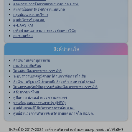
คณะกรรมการจัดการสถานธนานุบาล จ.ส.ท.
สหกรณ์ออกทรัพย์พนักงานเทศบาล
กลุ่มพัฒนาระบบบริหาร
ศูนย์บริการข้อมูล สถ.
e-LAAS KM
เครือข่ายคณะกรรมการตรวจสอบทางวินัย
สถ.ชวนเที่ยว
ลิงค์น่าสนใจ
สำนักงานเลขานุการกรม
กรมประชาสัมพันธ์
โครงอันเนื่องมาจากพระราชดำริ
ระบบสารสนเทศภูมิศาสตร์ด้านการจัดการน้ำเสีย
สำนักงานรัฐบาลอิเล็กทรอนิกส์ (องค์การมหาชน) (สรอ.)
โครงการอนุรักษ์พันธุกรรมพืชอันเนื่องมาจากพระราชดำริ
คลังข่าวมหาไทย
คู่มือตาม พ.ร.บ.อำนวยความสดวกฯ
ฐานข้อมูลหน่วยงานภาครัฐ (INFO)
ศูนย์คุ้มครองผู้ใช้บริการทางการเงิน ศคง.
ศูนย์อำนวยการบริหารจังหวัดชายแดนภาคใต้ ศอ.บต.
ลิขสิทธิ์ © 2017-2024 องค์การบริหารส่วนตำบลหนองกุง. ขอสงวนไว้ซึ่งสิทธิ