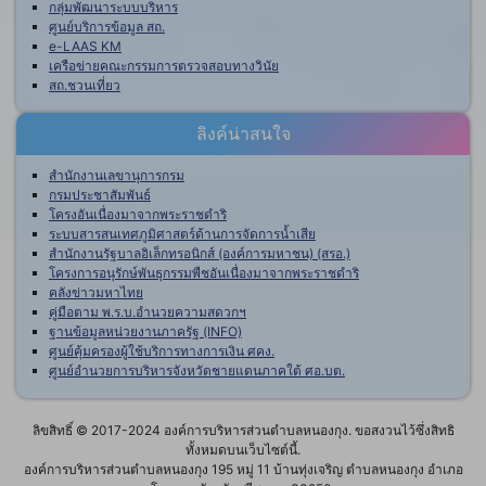
กลุ่มพัฒนาระบบบริหาร
ศูนย์บริการข้อมูล สถ.
e-LAAS KM
เครือข่ายคณะกรรมการตรวจสอบทางวินัย
สถ.ชวนเที่ยว
ลิงค์น่าสนใจ
สำนักงานเลขานุการกรม
กรมประชาสัมพันธ์
โครงอันเนื่องมาจากพระราชดำริ
ระบบสารสนเทศภูมิศาสตร์ด้านการจัดการน้ำเสีย
สำนักงานรัฐบาลอิเล็กทรอนิกส์ (องค์การมหาชน) (สรอ.)
โครงการอนุรักษ์พันธุกรรมพืชอันเนื่องมาจากพระราชดำริ
คลังข่าวมหาไทย
คู่มือตาม พ.ร.บ.อำนวยความสดวกฯ
ฐานข้อมูลหน่วยงานภาครัฐ (INFO)
ศูนย์คุ้มครองผู้ใช้บริการทางการเงิน ศคง.
ศูนย์อำนวยการบริหารจังหวัดชายแดนภาคใต้ ศอ.บต.
ลิขสิทธิ์ © 2017-2024 องค์การบริหารส่วนตำบลหนองกุง. ขอสงวนไว้ซึ่งสิทธิ
ทั้งหมดบนเว็บไซต์นี้.
องค์การบริหารส่วนตำบลหนองกุง 195 หมู่ 11 บ้านทุ่งเจริญ ตำบลหนองกุง อำเภอ