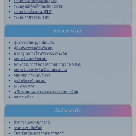
ระบบการศึกษาท้องถิ่น (SIS)
ระบบศูนย์เด็กเล็กท้องถิ่น (CCIS)
ระบบเลือกตั้ง อปท. (ELE)
ระบบฝากข่าวของ อปท.
หน่วยงาน สถ.
ศูนย์การเรียนรู้อาเซียน สถ.
คู่มือประชาชนสำหรับ สถ.
มาตรฐานการให้บริการของท้องถิ่น
สหกรณ์ออมทรัพย์ สถ.
คณะกรรมการจัดการสถานธนานุบาล จ.ส.ท.
สหกรณ์ออกทรัพย์พนักงานเทศบาล
กลุ่มพัฒนาระบบบริหาร
ศูนย์บริการข้อมูล สถ.
e-LAAS KM
เครือข่ายคณะกรรมการตรวจสอบทางวินัย
สถ.ชวนเที่ยว
ลิงค์น่าสนใจ
สำนักงานเลขานุการกรม
กรมประชาสัมพันธ์
โครงอันเนื่องมาจากพระราชดำริ