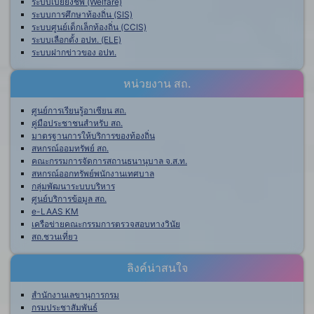
ระบบเบี้ยยังชีพ (Welfare)
ระบบการศึกษาท้องถิ่น (SIS)
ระบบศูนย์เด็กเล็กท้องถิ่น (CCIS)
ระบบเลือกตั้ง อปท. (ELE)
ระบบฝากข่าวของ อปท.
หน่วยงาน สถ.
ศูนย์การเรียนรู้อาเซียน สถ.
คู่มือประชาชนสำหรับ สถ.
มาตรฐานการให้บริการของท้องถิ่น
สหกรณ์ออมทรัพย์ สถ.
คณะกรรมการจัดการสถานธนานุบาล จ.ส.ท.
สหกรณ์ออกทรัพย์พนักงานเทศบาล
กลุ่มพัฒนาระบบบริหาร
ศูนย์บริการข้อมูล สถ.
e-LAAS KM
เครือข่ายคณะกรรมการตรวจสอบทางวินัย
สถ.ชวนเที่ยว
ลิงค์น่าสนใจ
สำนักงานเลขานุการกรม
กรมประชาสัมพันธ์