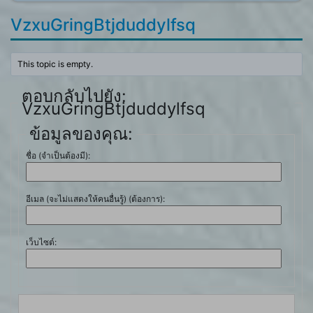
VzxuGringBtjduddylfsq
This topic is empty.
ตอบกลับไปยัง:
VzxuGringBtjduddylfsq
ข้อมูลของคุณ:
ชื่อ (จำเป็นต้องมี):
อีเมล (จะไม่แสดงให้คนอื่นรู้) (ต้องการ):
เว็บไซต์: