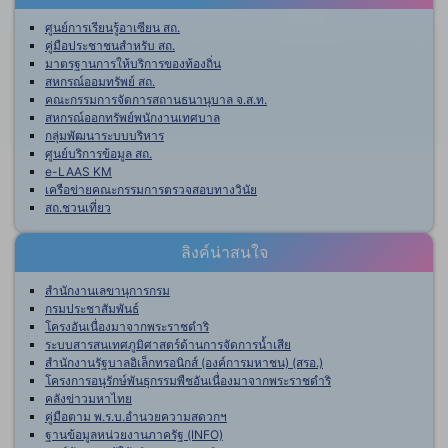
ศูนย์การเรียนรู้อาเซียน สถ.
คู่มือประชาชนสำหรับ สถ.
มาตรฐานการให้บริการของท้องถิ่น
สหกรณ์ออมทรัพย์ สถ.
คณะกรรมการจัดการสถานธนานุบาล จ.ส.ท.
สหกรณ์ออกทรัพย์พนักงานเทศบาล
กลุ่มพัฒนาระบบบริหาร
ศูนย์บริการข้อมูล สถ.
e-LAAS KM
เครือข่ายคณะกรรมการตรวจสอบทางวินัย
สถ.ชวนเที่ยว
ลิงค์น่าสนใจ
สำนักงานเลขานุการกรม
กรมประชาสัมพันธ์
โครงอันเนื่องมาจากพระราชดำริ
ระบบสารสนเทศภูมิศาสตร์ด้านการจัดการน้ำเสีย
สำนักงานรัฐบาลอิเล็กทรอนิกส์ (องค์การมหาชน) (สรอ.)
โครงการอนุรักษ์พันธุกรรมพืชอันเนื่องมาจากพระราชดำริ
คลังข่าวมหาไทย
คู่มือตาม พ.ร.บ.อำนวยความสดวกฯ
ฐานข้อมูลหน่วยงานภาครัฐ (INFO)