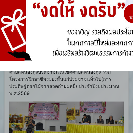
โครงการฝึกอาชีพระยะสั้นแก่
ประชาชนทั่วไป
Posted on
มีนาคม 26, 2026
by
Admin Department
วันที่ 26 มีนาคม 2569 เวลา 09:00น. นายไพฑูรย์
อักโข นายกองค์การบริหารส่วนตำบลหนองกุงกล่าวเปิด
โครงการและพบปะประชาชนที่มาร่วมโครงการ
นางสาวสุดาวรรณ หอมเงิน ปลัดองค์การบริหารส่วน
ตำบลหนองกุงประชาชนในเขตตำบลหนองกุง ร่วม
โครงการฝึกอาชีพระยะสั้นแก่ประชาชนทั่วไป(การ
ประดิษฐ์ดอกไม้จากลวดกำมะหยี่) ประจำปีงบประมาณ
พ.ศ.2569