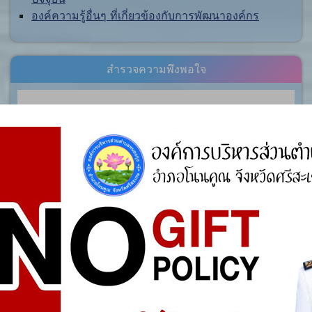
องค์ความรู้อื่นๆ ที่เกี่ยวข้องกับการพัฒนาองค์กร
สำรวจความพึงพอใจ
ประชาชนในเขตพื้นที่ตำบลหนองกุง มีความพึงพอใจ
ของต่อการดำเนินงานตามโครงการก่อสร้าง ประเภท
ใดมากที่สุด ?
ถนนคอนกรีตเสริมเล็กภายในหมู่บ้าน
ถนนลาดยางแอสฟัลท์ติกคอนกรีตระหว่างหมู่บ้านและ
ตำบล
ระบบประปาหมู่บ้านแบบบาดาลขนาดเล็ก
Vote