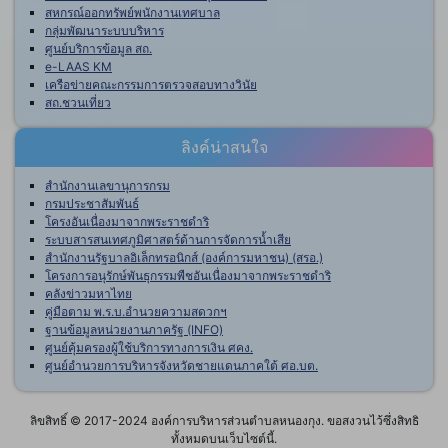
สหกรณ์ออกทรัพย์พนักงานเทศบาล
กลุ่มพัฒนาระบบบริหาร
ศูนย์บริการข้อมูล สถ.
e-LAAS KM
เครือข่ายคณะกรรมการตรวจสอบทางวินัย
สถ.ชวนเที่ยว
ลิงค์น่าสนใจ
สำนักงานเลขานุการกรม
กรมประชาสัมพันธ์
โครงอันเนื่องมาจากพระราชดำริ
ระบบสารสนเทศภูมิศาสตร์ด้านการจัดการน้ำเสีย
สำนักงานรัฐบาลอิเล็กทรอนิกส์ (องค์การมหาชน) (สรอ.)
โครงการอนุรักษ์พันธุกรรมพืชอันเนื่องมาจากพระราชดำริ
คลังข่าวมหาไทย
คู่มือตาม พ.ร.บ.อำนวยความสดวกฯ
ฐานข้อมูลหน่วยงานภาครัฐ (INFO)
ศูนย์คุ้มครองผู้ใช้บริการทางการเงิน ศคง.
ศูนย์อำนวยการบริหารจังหวัดชายแดนภาคใต้ ศอ.บต.
ลิขสิทธิ์ © 2017-2024 องค์การบริหารส่วนตำบลหนองกุง. ขอสงวนไว้ซึ่งสิทธิ
ทั้งหมดบนเว็บไซต์นี้.