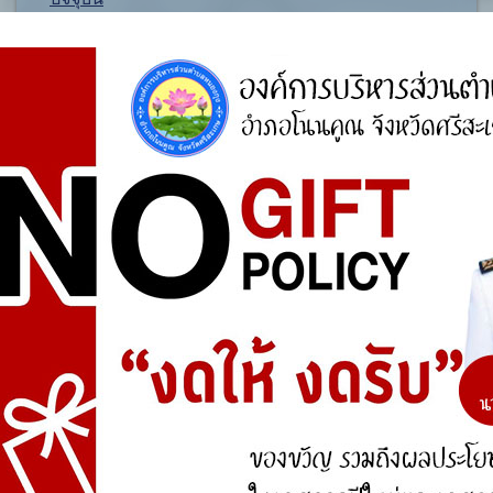
องค์ความรู้อื่นๆ ที่เกี่ยวข้องกับการพัฒนาองค์กร
สำรวจความพึงพอใจ
ประชาชนในเขตพื้นที่ตำบลหนองกุง มีความพึงพอใจ
ของต่อการดำเนินงานตามโครงการก่อสร้าง ประเภท
ใดมากที่สุด ?
ถนนคอนกรีตเสริมเล็กภายในหมู่บ้าน
ถนนลาดยางแอสฟัลท์ติกคอนกรีตระหว่างหมู่บ้านและ
ตำบล
ระบบประปาหมู่บ้านแบบบาดาลขนาดเล็ก
Vote