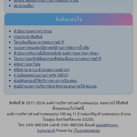
เครือข่ายคณะกรรมการตรวจสอบทางวินัย
สถ.ชวนเที่ยว
ลิงค์น่าสนใจ
สำนักงานเลขานุการกรม
กรมประชาสัมพันธ์
โครงอันเนื่องมาจากพระราชดำริ
ระบบสารสนเทศภูมิศาสตร์ด้านการจัดการน้ำเสีย
สำนักงานรัฐบาลอิเล็กทรอนิกส์ (องค์การมหาชน) (สรอ.)
โครงการอนุรักษ์พันธุกรรมพืชอันเนื่องมาจากพระราชดำริ
คลังข่าวมหาไทย
คู่มือตาม พ.ร.บ.อำนวยความสดวกฯ
ฐานข้อมูลหน่วยงานภาครัฐ (INFO)
ศูนย์คุ้มครองผู้ใช้บริการทางการเงิน ศคง.
ศูนย์อำนวยการบริหารจังหวัดชายแดนภาคใต้ ศอ.บต.
ลิขสิทธิ์ © 2017-2024 องค์การบริหารส่วนตำบลหนองกุง. ขอสงวนไว้ซึ่งสิทธิ
ทั้งหมดบนเว็บไซต์นี้.
องค์การบริหารส่วนตำบลหนองกุง 195 หมู่ 11 บ้านทุ่งเจริญ ตำบลหนองกุง อำเภอ
โนนคูณ จังหวัดศรีสะเกษ 33250.
โทร. 045-960394 แฟกซ์. 045-960394 อีเมลล์
palad@nong-
kung.go.th
Power by
เว็บอุบลดอทคอม