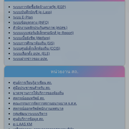
ระบบการจัดซื้อจัดจ้างภาครัฐ (EGP)
ระบบบันทึกบัญชี (e-Lass)
ระบบ E-Plan
ระบบข้อมูลกลาง (INFO)
สำนักงานหลักประกันสุขภาพ (สปสช.)
ระบบแบบฟอร์มอิเล็กทรอนิกส์ (e-Report)
ระบบเบี้ยยังชีพ (Welfare)
ระบบการศึกษาท้องถิ่น (SIS)
ระบบศูนย์เด็กเล็กท้องถิ่น (CCIS)
ระบบเลือกตั้ง อปท. (ELE)
ระบบฝากข่าวของ อปท.
หน่วยงาน สถ.
ศูนย์การเรียนรู้อาเซียน สถ.
คู่มือประชาชนสำหรับ สถ.
มาตรฐานการให้บริการของท้องถิ่น
สหกรณ์ออมทรัพย์ สถ.
คณะกรรมการจัดการสถานธนานุบาล จ.ส.ท.
สหกรณ์ออกทรัพย์พนักงานเทศบาล
กลุ่มพัฒนาระบบบริหาร
ศูนย์บริการข้อมูล สถ.
e-LAAS KM