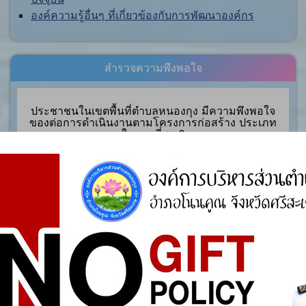
องค์ความรู้อื่นๆ ที่เกี่ยวข้องกับการพัฒนาองค์กร
สำรวจความพึงพอใจ
ประชาชนในเขตพื้นที่ตำบลหนองกุง มีความพึงพอใจ
ของต่อการดำเนินงานตามโครงการก่อสร้าง ประเภท
ใดมากที่สุด ?
ถนนคอนกรีตเสริมเล็กภายในหมู่บ้าน
ถนนลาดยางแอสฟัลท์ติกคอนกรีตระหว่างหมู่บ้านและ
ตำบล
ระบบประปาหมู่บ้านแบบบาดาลขนาดเล็ก
Vote