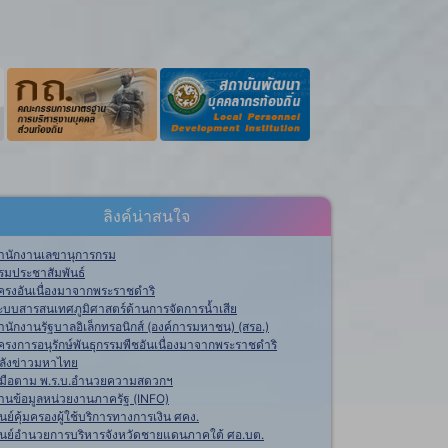
ลิงค์น่าสนใจ
ำนักงานเลขานุการกรม
รมประชาสัมพันธ์
ครงอันเนื่องมาจากพระราชดำริ
ะบบสารสนเทศภูมิศาสตร์ด้านการจัดการน้ำเสีย
ำนักงานรัฐบาลอิเล็กทรอนิกส์ (องค์การมหาชน) (สรอ.)
ครงการอนุรักษ์พันธุกรรมพืชอันเนื่องมาจากพระราชดำริ
ลังข่าวมหาไทย
ู่มือตาม พ.ร.บ.อำนวยความสดวกฯ
านข้อมูลหน่วยงานภาครัฐ (INFO)
ูนย์คุ้มครองผู้ใช้บริการทางการเงิน ศคง.
ูนย์อำนวยการบริหารจังหวัดชายแดนภาคใต้ ศอ.บต.