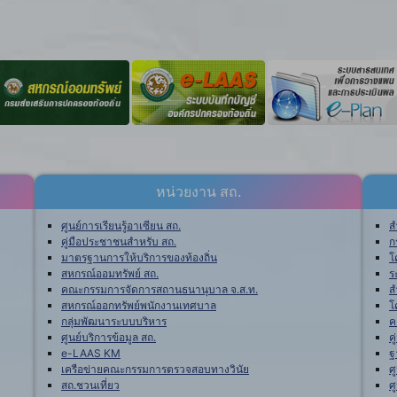
หน่วยงาน สถ.
ศูนย์การเรียนรู้อาเซียน สถ.
ส
คู่มือประชาชนสำหรับ สถ.
ก
มาตรฐานการให้บริการของท้องถิ่น
โ
สหกรณ์ออมทรัพย์ สถ.
ร
คณะกรรมการจัดการสถานธนานุบาล จ.ส.ท.
ส
สหกรณ์ออกทรัพย์พนักงานเทศบาล
โ
กลุ่มพัฒนาระบบบริหาร
ค
ศูนย์บริการข้อมูล สถ.
ค
e-LAAS KM
ฐ
เครือข่ายคณะกรรมการตรวจสอบทางวินัย
ศ
สถ.ชวนเที่ยว
ศ