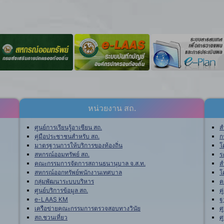
หน่วยงาน สถ.
ศูนย์การเรียนรู้อาเซียน สถ.
ส
คู่มือประชาชนสำหรับ สถ.
ก
มาตรฐานการให้บริการของท้องถิ่น
โ
สหกรณ์ออมทรัพย์ สถ.
ร
คณะกรรมการจัดการสถานธนานุบาล จ.ส.ท.
ส
สหกรณ์ออกทรัพย์พนักงานเทศบาล
โ
กลุ่มพัฒนาระบบบริหาร
ค
ศูนย์บริการข้อมูล สถ.
ค
e-LAAS KM
ฐ
เครือข่ายคณะกรรมการตรวจสอบทางวินัย
ศ
สถ.ชวนเที่ยว
ศ