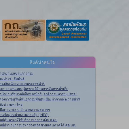
ลิงค์น่าสนใจ
ำนักงานเลขานุการกรม
รมประชาสัมพันธ์
ครงอันเนื่องมาจากพระราชดำริ
ะบบสารสนเทศภูมิศาสตร์ด้านการจัดการน้ำเสีย
ำนักงานรัฐบาลอิเล็กทรอนิกส์ (องค์การมหาชน) (สรอ.)
ครงการอนุรักษ์พันธุกรรมพืชอันเนื่องมาจากพระราชดำริ
ลังข่าวมหาไทย
ู่มือตาม พ.ร.บ.อำนวยความสดวกฯ
านข้อมูลหน่วยงานภาครัฐ (INFO)
ูนย์คุ้มครองผู้ใช้บริการทางการเงิน ศคง.
ูนย์อำนวยการบริหารจังหวัดชายแดนภาคใต้ ศอ.บต.