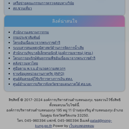
เครือข่ายคณะกรรมการตรวจสอบทางวินัย
สถ.ชวนเที่ยว
ลิงค์น่าสนใจ
สำนักงานเลขานุการกรม
กรมประชาสัมพันธ์
โครงอันเนื่องมาจากพระราชดำริ
ระบบสารสนเทศภูมิศาสตร์ด้านการจัดการน้ำเสีย
สำนักงานรัฐบาลอิเล็กทรอนิกส์ (องค์การมหาชน) (สรอ.)
โครงการอนุรักษ์พันธุกรรมพืชอันเนื่องมาจากพระราชดำริ
คลังข่าวมหาไทย
คู่มือตาม พ.ร.บ.อำนวยความสดวกฯ
ฐานข้อมูลหน่วยงานภาครัฐ (INFO)
ศูนย์คุ้มครองผู้ใช้บริการทางการเงิน ศคง.
ศูนย์อำนวยการบริหารจังหวัดชายแดนภาคใต้ ศอ.บต.
ลิขสิทธิ์ © 2017-2024 องค์การบริหารส่วนตำบลหนองกุง. ขอสงวนไว้ซึ่งสิทธิ
ทั้งหมดบนเว็บไซต์นี้.
องค์การบริหารส่วนตำบลหนองกุง 195 หมู่ 11 บ้านทุ่งเจริญ ตำบลหนองกุง อำเภอ
โนนคูณ จังหวัดศรีสะเกษ 33250.
โทร. 045-960394 แฟกซ์. 045-960394 อีเมลล์
palad@nong-
kung.go.th
Power by
เว็บอุบลดอทคอม