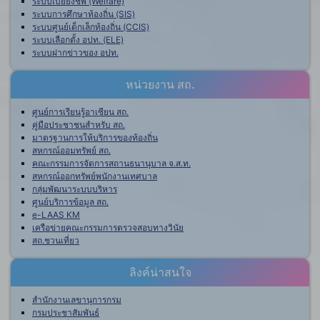
ระบบเบี้ยยังชีพ (Welfare)
ระบบการศึกษาท้องถิ่น (SIS)
ระบบศูนย์เด็กเล็กท้องถิ่น (CCIS)
ระบบเลือกตั้ง อปท. (ELE)
ระบบฝากข่าวของ อปท.
หน่วยงาน สถ.
ศูนย์การเรียนรู้อาเซียน สถ.
คู่มือประชาชนสำหรับ สถ.
มาตรฐานการให้บริการของท้องถิ่น
สหกรณ์ออมทรัพย์ สถ.
คณะกรรมการจัดการสถานธนานุบาล จ.ส.ท.
สหกรณ์ออกทรัพย์พนักงานเทศบาล
กลุ่มพัฒนาระบบบริหาร
ศูนย์บริการข้อมูล สถ.
e-LAAS KM
เครือข่ายคณะกรรมการตรวจสอบทางวินัย
สถ.ชวนเที่ยว
ลิงค์น่าสนใจ
สำนักงานเลขานุการกรม
กรมประชาสัมพันธ์