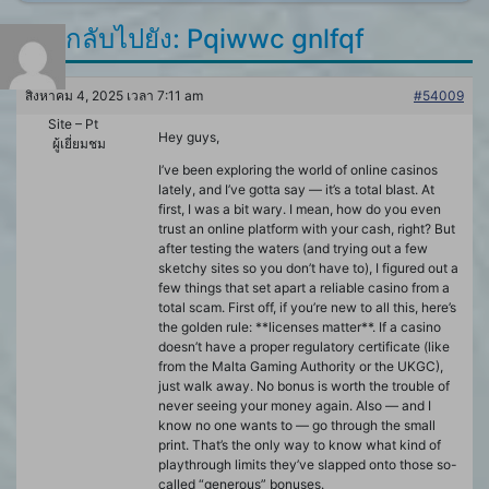
ตอบกลับไปยัง: Pqiwwc gnlfqf
สิงหาคม 4, 2025 เวลา 7:11 am
#54009
Site – Pt
Hey guys,
ผู้เยี่ยมชม
I’ve been exploring the world of online casinos
lately, and I’ve gotta say — it’s a total blast. At
first, I was a bit wary. I mean, how do you even
trust an online platform with your cash, right? But
after testing the waters (and trying out a few
sketchy sites so you don’t have to), I figured out a
few things that set apart a reliable casino from a
total scam. First off, if you’re new to all this, here’s
the golden rule: **licenses matter**. If a casino
doesn’t have a proper regulatory certificate (like
from the Malta Gaming Authority or the UKGC),
just walk away. No bonus is worth the trouble of
never seeing your money again. Also — and I
know no one wants to — go through the small
print. That’s the only way to know what kind of
playthrough limits they’ve slapped onto those so-
called “generous” bonuses.