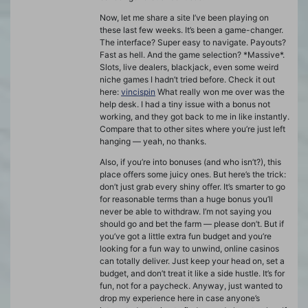
Now, let me share a site I’ve been playing on
these last few weeks. It’s been a game-changer.
The interface? Super easy to navigate. Payouts?
Fast as hell. And the game selection? *Massive*.
Slots, live dealers, blackjack, even some weird
niche games I hadn’t tried before. Check it out
here:
vincispin
What really won me over was the
help desk. I had a tiny issue with a bonus not
working, and they got back to me in like instantly.
Compare that to other sites where you’re just left
hanging — yeah, no thanks.
Also, if you’re into bonuses (and who isn’t?), this
place offers some juicy ones. But here’s the trick:
don’t just grab every shiny offer. It’s smarter to go
for reasonable terms than a huge bonus you’ll
never be able to withdraw. I’m not saying you
should go and bet the farm — please don’t. But if
you’ve got a little extra fun budget and you’re
looking for a fun way to unwind, online casinos
can totally deliver. Just keep your head on, set a
budget, and don’t treat it like a side hustle. It’s for
fun, not for a paycheck. Anyway, just wanted to
drop my experience here in case anyone’s