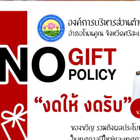
ศูนย์ร้องเรียน
สำนักงานคณะกรรมการป้องกันและปราบปรามการ
ทุจริตแห่งชาติ (ป.ป.ช.)
สำนักงานคณะกรรมการป้องกันและปราบปรามการ
ทุจริตในภาครัฐ
การจัดการความรู้ (KM)
องค์ความรู้ที่สนับสนุน วิสัยทัศน์ พันธกิจ ยุทธศาสตร์
ขององค์กร
องค์ความรู้จากประสบการณ์ที่องค์กรได้สั่งสมมา
องค์ความรู้ที่ใช้แก้ไขปัญหาที่องค์กรประสบอยู่ใน
ปัจจุบัน