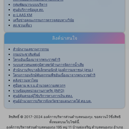
กลุ่มพัฒนาระบบบริหาร
ศูนย์บริการข้อมูล สถ.
e-LAAS KM
เครือข่ายคณะกรรมการตรวจสอบทางวินัย
สถ.ชวนเที่ยว
ลิงค์น่าสนใจ
สำนักงานเลขานุการกรม
กรมประชาสัมพันธ์
โครงอันเนื่องมาจากพระราชดำริ
ระบบสารสนเทศภูมิศาสตร์ด้านการจัดการน้ำเสีย
สำนักงานรัฐบาลอิเล็กทรอนิกส์ (องค์การมหาชน) (สรอ.)
โครงการอนุรักษ์พันธุกรรมพืชอันเนื่องมาจากพระราชดำริ
คลังข่าวมหาไทย
คู่มือตาม พ.ร.บ.อำนวยความสดวกฯ
ฐานข้อมูลหน่วยงานภาครัฐ (INFO)
ศูนย์คุ้มครองผู้ใช้บริการทางการเงิน ศคง.
ศูนย์อำนวยการบริหารจังหวัดชายแดนภาคใต้ ศอ.บต.
ลิขสิทธิ์ © 2017-2024 องค์การบริหารส่วนตำบลหนองกุง. ขอสงวนไว้ซึ่งสิทธิ
ทั้งหมดบนเว็บไซต์นี้.
องค์การบริหารส่วนตำบลหนองกุง 195 หมู่ 11 บ้านทุ่งเจริญ ตำบลหนองกุง อำเภอ