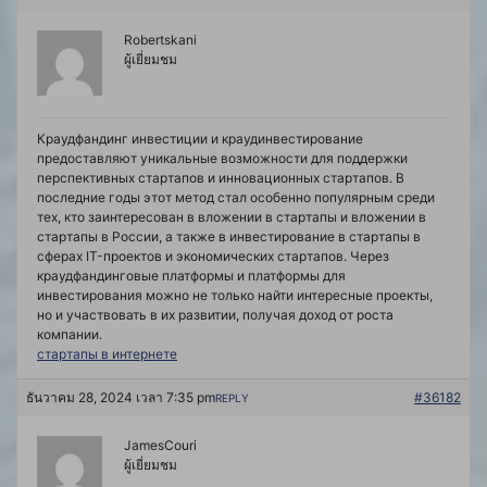
Robertskani
ผู้เยี่ยมชม
Краудфандинг инвестиции и краудинвестирование
предоставляют уникальные возможности для поддержки
перспективных стартапов и инновационных стартапов. В
последние годы этот метод стал особенно популярным среди
тех, кто заинтересован в вложении в стартапы и вложении в
стартапы в России, а также в инвестирование в стартапы в
сферах IT-проектов и экономических стартапов. Через
краудфандинговые платформы и платформы для
инвестирования можно не только найти интересные проекты,
но и участвовать в их развитии, получая доход от роста
компании.
стартапы в интернете
ธันวาคม 28, 2024 เวลา 7:35 pm
#36182
REPLY
JamesCouri
ผู้เยี่ยมชม