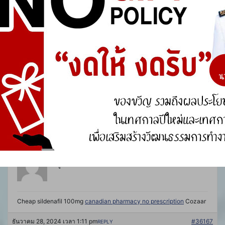
Canada Pharmacy 24 Hour Drug Store Online meds
rhine inc
pharmacy
Cheap cialis from india
ธันวาคม 26, 2024 เวลา 5:02 pm
#36006
REPLY
VandadingE
ผู้เยี่ยมชม
Canadian Pharmacy Canadian pharmacy viagra Maxifort zimax
100mg
skypharmacy
Cailas
ธันวาคม 27, 2024 เวลา 12:32 am
#36030
REPLY
MichaelSaw
ผู้เยี่ยมชม
Cheap sildenafil 100mg
canadian pharmacy no prescription
Cozaar
ธันวาคม 28, 2024 เวลา 1:11 pm
#36167
REPLY