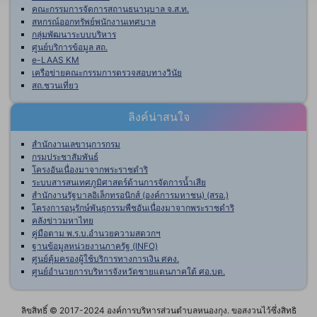
คณะกรรมการจัดการสถานธนานุบาล จ.ส.ท.
สหกรณ์ออกทรัพย์พนักงานเทศบาล
กลุ่มพัฒนาระบบบริหาร
ศูนย์บริการข้อมูล สถ.
e-LAAS KM
เครือข่ายคณะกรรมการตรวจสอบทางวินัย
สถ.ชวนเที่ยว
ลิงค์น่าสนใจ
สำนักงานเลขานุการกรม
กรมประชาสัมพันธ์
โครงอันเนื่องมาจากพระราชดำริ
ระบบสารสนเทศภูมิศาสตร์ด้านการจัดการน้ำเสีย
สำนักงานรัฐบาลอิเล็กทรอนิกส์ (องค์การมหาชน) (สรอ.)
โครงการอนุรักษ์พันธุกรรมพืชอันเนื่องมาจากพระราชดำริ
คลังข่าวมหาไทย
คู่มือตาม พ.ร.บ.อำนวยความสดวกฯ
ฐานข้อมูลหน่วยงานภาครัฐ (INFO)
ศูนย์คุ้มครองผู้ใช้บริการทางการเงิน ศคง.
ศูนย์อำนวยการบริหารจังหวัดชายแดนภาคใต้ ศอ.บต.
ลิขสิทธิ์ © 2017-2024 องค์การบริหารส่วนตำบลหนองกุง. ขอสงวนไว้ซึ่งสิทธิ