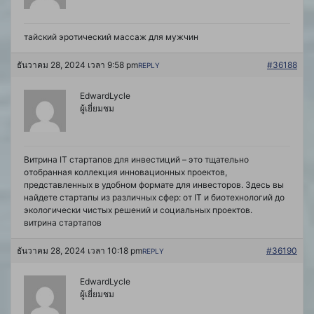
тайский эротический массаж для мужчин
ธันวาคม 28, 2024 เวลา 9:58 pm
#36188
REPLY
EdwardLycle
ผู้เยี่ยมชม
Витрина IT стартапов для инвестиций – это тщательно
отобранная коллекция инновационных проектов,
представленных в удобном формате для инвесторов. Здесь вы
найдете стартапы из различных сфер: от IT и биотехнологий до
экологически чистых решений и социальных проектов.
витрина стартапов
ธันวาคม 28, 2024 เวลา 10:18 pm
#36190
REPLY
EdwardLycle
ผู้เยี่ยมชม