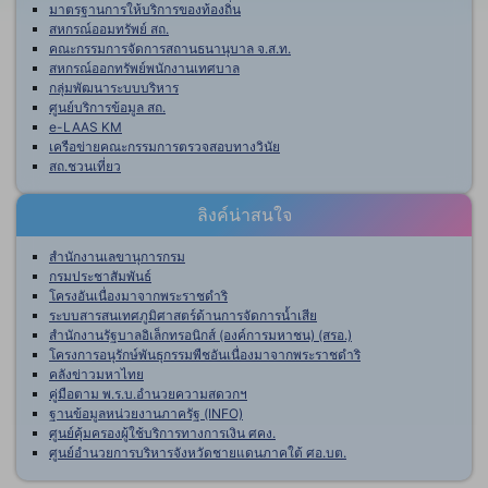
มาตรฐานการให้บริการของท้องถิ่น
สหกรณ์ออมทรัพย์ สถ.
คณะกรรมการจัดการสถานธนานุบาล จ.ส.ท.
สหกรณ์ออกทรัพย์พนักงานเทศบาล
กลุ่มพัฒนาระบบบริหาร
ศูนย์บริการข้อมูล สถ.
e-LAAS KM
เครือข่ายคณะกรรมการตรวจสอบทางวินัย
สถ.ชวนเที่ยว
ลิงค์น่าสนใจ
สำนักงานเลขานุการกรม
กรมประชาสัมพันธ์
โครงอันเนื่องมาจากพระราชดำริ
ระบบสารสนเทศภูมิศาสตร์ด้านการจัดการน้ำเสีย
สำนักงานรัฐบาลอิเล็กทรอนิกส์ (องค์การมหาชน) (สรอ.)
โครงการอนุรักษ์พันธุกรรมพืชอันเนื่องมาจากพระราชดำริ
คลังข่าวมหาไทย
คู่มือตาม พ.ร.บ.อำนวยความสดวกฯ
ฐานข้อมูลหน่วยงานภาครัฐ (INFO)
ศูนย์คุ้มครองผู้ใช้บริการทางการเงิน ศคง.
ศูนย์อำนวยการบริหารจังหวัดชายแดนภาคใต้ ศอ.บต.